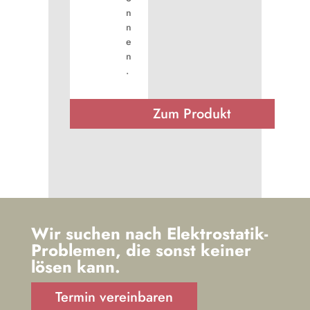
n
n
e
n
.
Zum Produkt
Zum Produkt
Wir suchen nach Elektrostatik-
Problemen, die sonst keiner
lösen kann.
Termin vereinbaren