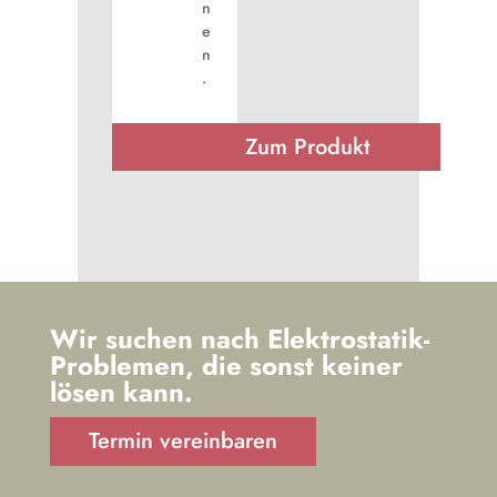
n
e
n
.
Zum Produkt
Zum Produkt
Wir suchen nach Elektrostatik-
Problemen, die sonst keiner
lösen kann.
Termin vereinbaren